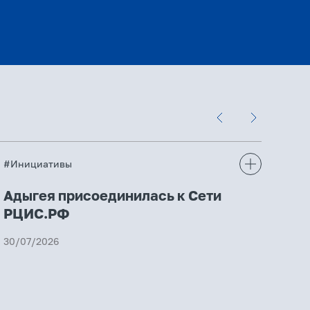
#Инициативы
#Ин
Адыгея присоединилась к Сети
От
РЦИС.РФ
пр
ин
30/07/2026
пр
30/